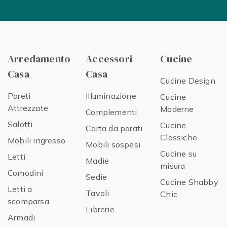
Arredamento
Accessori
Cucine
Casa
Casa
Cucine Design
Pareti
Illuminazione
Cucine
Attrezzate
Moderne
Complementi
Salotti
Cucine
Carta da parati
Classiche
Mobili ingresso
Mobili sospesi
Cucine su
Letti
Madie
misura
Comodini
Sedie
Cucine Shabby
Letti a
Tavoli
Chic
scomparsa
Librerie
Armadi