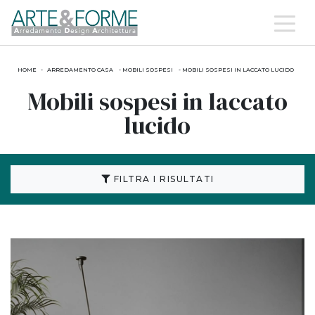
HOME
-
ARREDAMENTO CASA
-
MOBILI SOSPESI
-
MOBILI SOSPESI IN LACCATO LUCIDO
Mobili sospesi in laccato
lucido
FILTRA I RISULTATI