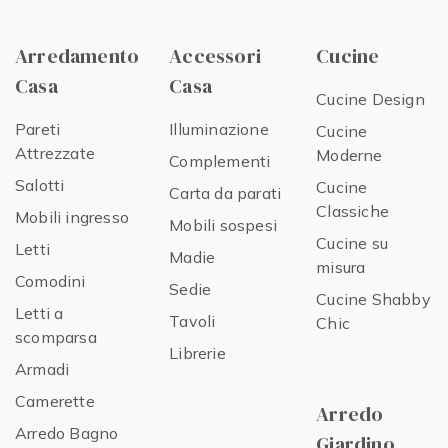
Arredamento
Accessori
Cucine
Casa
Casa
Cucine Design
Pareti
Illuminazione
Cucine
Attrezzate
Moderne
Complementi
Salotti
Cucine
Carta da parati
Classiche
Mobili ingresso
Mobili sospesi
Cucine su
Letti
Madie
misura
Comodini
Sedie
Cucine Shabby
Letti a
Tavoli
Chic
scomparsa
Librerie
Armadi
Camerette
Arredo
Arredo Bagno
Giardino