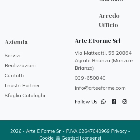
Arredo
Ufficio
Arte E Forme Srl
Azienda
Via Matteotti, 55 20864
Servizi
Agrate Brianza (Monza e
Realizzazioni
Brianza)
Contatti
039-650840
I nostri Partner
info@arteeforme.com
Sfoglia Cataloghi
Follow Us
2026 - Arte E Forme Srl - P.IVA 02647040969
Privacy
-
Cookie
Gestisci i consensi