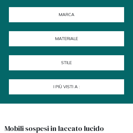
MARCA
MATERIALE
STILE
I PIÙ VISTI A :
Mobili sospesi in laccato lucido