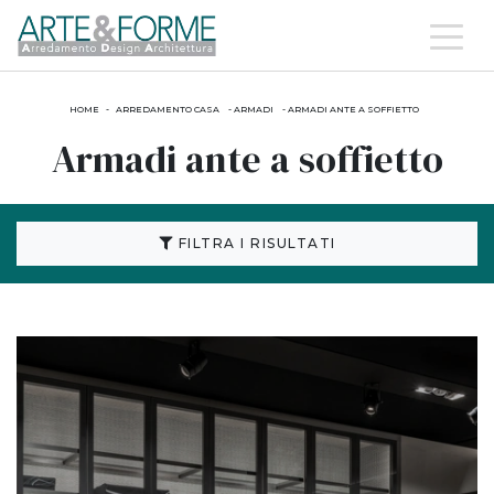
HOME
-
ARREDAMENTO CASA
-
ARMADI
-
ARMADI ANTE A SOFFIETTO
Armadi ante a soffietto
FILTRA I RISULTATI