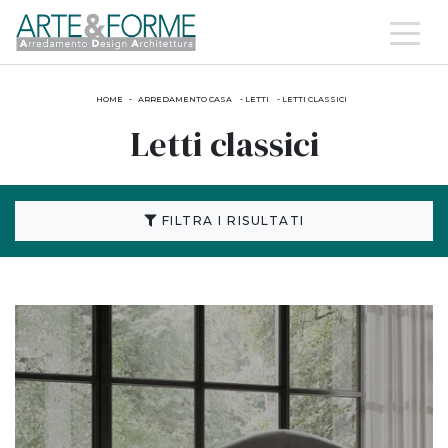
HOME
-
ARREDAMENTO CASA
-
LETTI
-
LETTI CLASSICI
Letti classici
FILTRA I RISULTATI