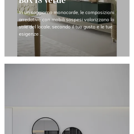
Box 18 Verde
In un soggiorno monocorde, le composizioni
arredative con mobili sospesi valorizzano lo
stile del locale, secondo il tuo gusto e le tue
esigenze ...