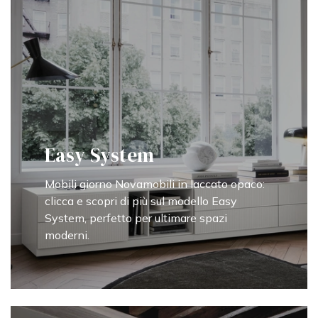
Easy System
Mobili giorno Novamobili in laccato opaco:
clicca e scopri di più sul modello Easy
System, perfetto per ultimare spazi
moderni.