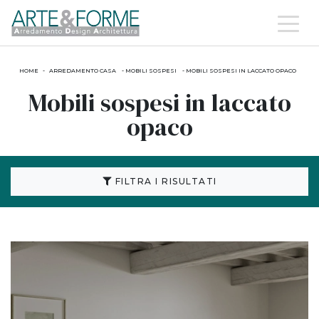
HOME
-
ARREDAMENTO CASA
-
MOBILI SOSPESI
-
MOBILI SOSPESI IN LACCATO OPACO
Mobili sospesi in laccato
opaco
FILTRA I RISULTATI