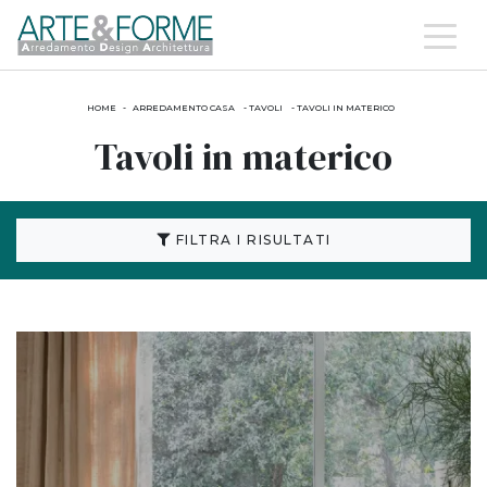
HOME
-
ARREDAMENTO CASA
-
TAVOLI
-
TAVOLI IN MATERICO
Tavoli in materico
FILTRA I RISULTATI