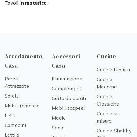
Tavoli
in materico
.
Arredamento
Accessori
Cucine
Casa
Casa
Cucine Design
Pareti
Illuminazione
Cucine
Attrezzate
Moderne
Complementi
Salotti
Cucine
Carta da parati
Classiche
Mobili ingresso
Mobili sospesi
Cucine su
Letti
Madie
misura
Comodini
Sedie
Cucine Shabby
Letti a