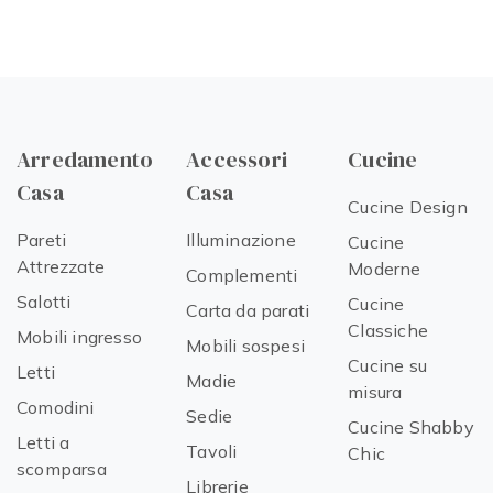
Arredamento
Accessori
Cucine
Casa
Casa
Cucine Design
Pareti
Illuminazione
Cucine
Attrezzate
Moderne
Complementi
Salotti
Cucine
Carta da parati
Classiche
Mobili ingresso
Mobili sospesi
Cucine su
Letti
Madie
misura
Comodini
Sedie
Cucine Shabby
Letti a
Tavoli
Chic
scomparsa
Librerie