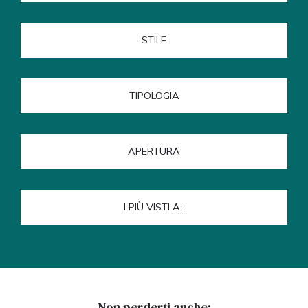
STILE
TIPOLOGIA
APERTURA
I PIÙ VISTI A :
Non perderti anche: