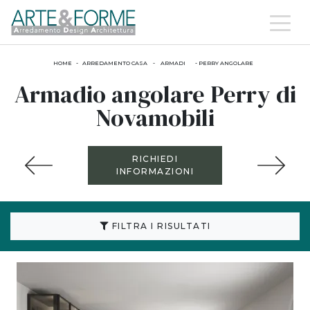
HOME
-
ARREDAMENTO CASA
-
ARMADI
-
PERRY ANGOLARE
Armadio angolare Perry di
Novamobili
RICHIEDI
INFORMAZIONI
FILTRA I RISULTATI