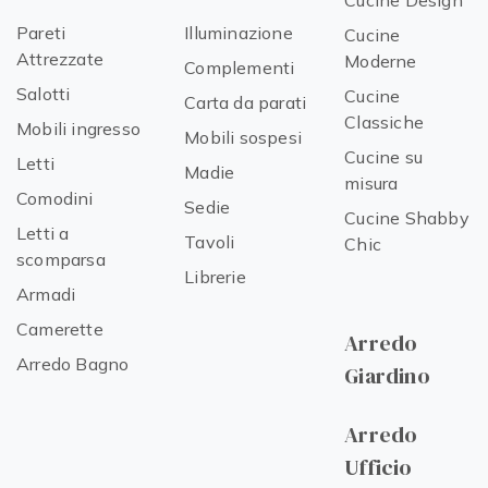
Cucine Design
Pareti
Illuminazione
Cucine
Attrezzate
Moderne
Complementi
Salotti
Cucine
Carta da parati
Classiche
Mobili ingresso
Mobili sospesi
Cucine su
Letti
Madie
misura
Comodini
Sedie
Cucine Shabby
Letti a
Tavoli
Chic
scomparsa
Librerie
Armadi
Camerette
Arredo
Arredo Bagno
Giardino
Arredo
Ufficio