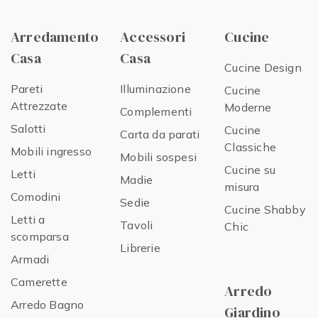
Arredamento
Accessori
Cucine
Casa
Casa
Cucine Design
Pareti
Illuminazione
Cucine
Attrezzate
Moderne
Complementi
Salotti
Cucine
Carta da parati
Classiche
Mobili ingresso
Mobili sospesi
Cucine su
Letti
Madie
misura
Comodini
Sedie
Cucine Shabby
Letti a
Tavoli
Chic
scomparsa
Librerie
Armadi
Camerette
Arredo
Arredo Bagno
Giardino