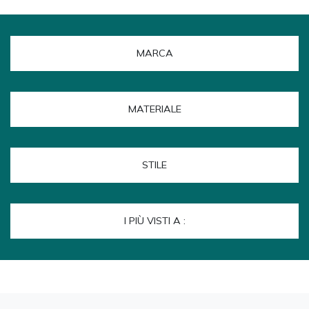
MARCA
MATERIALE
STILE
I PIÙ VISTI A :