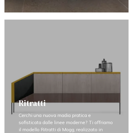
Ritratti
Cerchi una nuova madia pratica e
sofisticata dalle linee moderne? Ti offriamo
il modello Ritratti di Mogg, realizzato in