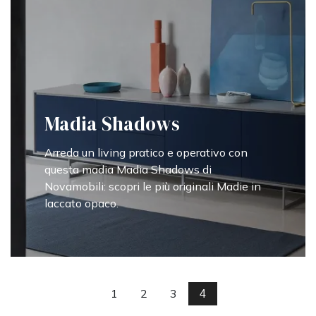
Madia Shadows
Arreda un living pratico e operativo con
questa madia Madia Shadows di
Novamobili: scopri le più originali Madie in
laccato opaco.
1
2
3
4