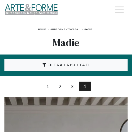
HOME
-
ARREDAMENTO CASA
-
MADIE
Madie
FILTRA I RISULTATI
1
2
3
4