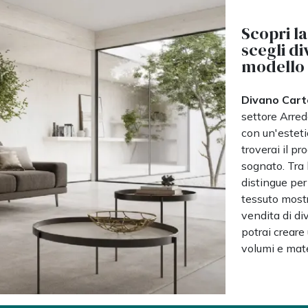
Scopri la
scegli di
modello 
Divano Cart
settore Arre
con un'estetic
troverai il p
sognato. Tra l
distingue per 
tessuto mostr
vendita di di
potrai crear
volumi e mate