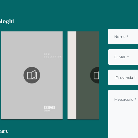
aloghi
gare