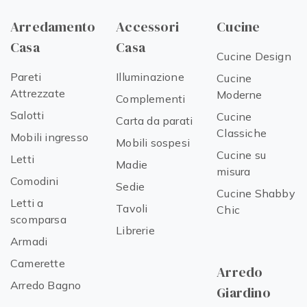
Arredamento
Accessori
Cucine
Casa
Casa
Cucine Design
Pareti
Illuminazione
Cucine
Attrezzate
Moderne
Complementi
Salotti
Cucine
Carta da parati
Classiche
Mobili ingresso
Mobili sospesi
Cucine su
Letti
Madie
misura
Comodini
Sedie
Cucine Shabby
Letti a
Tavoli
Chic
scomparsa
Librerie
Armadi
Camerette
Arredo
Arredo Bagno
Giardino