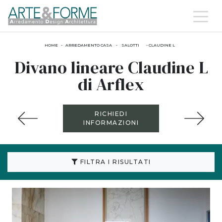
HOME
-
ARREDAMENTO CASA
-
SALOTTI
-
CLAUDINE L
Divano lineare Claudine L
di Arflex
RICHIEDI
INFORMAZIONI
FILTRA I RISULTATI