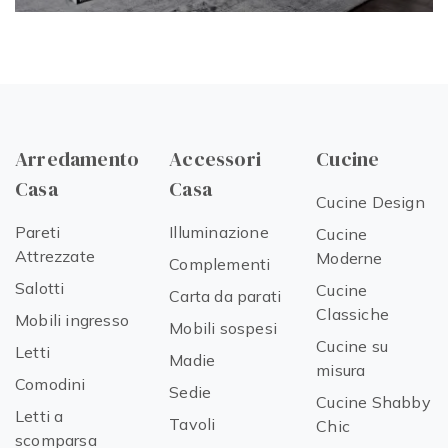
Arredamento
Accessori
Cucine
Casa
Casa
Cucine Design
Pareti
Illuminazione
Cucine
Attrezzate
Moderne
Complementi
Salotti
Cucine
Carta da parati
Classiche
Mobili ingresso
Mobili sospesi
Cucine su
Letti
Madie
misura
Comodini
Sedie
Cucine Shabby
Letti a
Tavoli
Chic
scomparsa