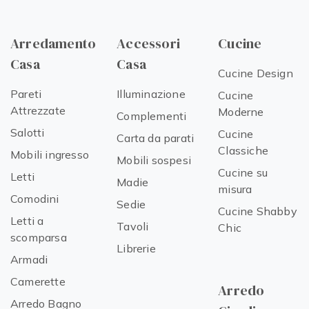
Arredamento
Accessori
Cucine
Casa
Casa
Cucine Design
Pareti
Illuminazione
Cucine
Attrezzate
Moderne
Complementi
Salotti
Cucine
Carta da parati
Classiche
Mobili ingresso
Mobili sospesi
Cucine su
Letti
Madie
misura
Comodini
Sedie
Cucine Shabby
Letti a
Tavoli
Chic
scomparsa
Librerie
Armadi
Camerette
Arredo
Arredo Bagno