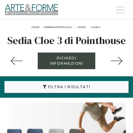
HOME
-
ARREDAMENTO CASA
-
SEDIE
-
CLOE 3
Sedia Cloe 3 di Pointhouse
RICHIEDI
INFORMAZIONI
FILTRA I RISULTATI