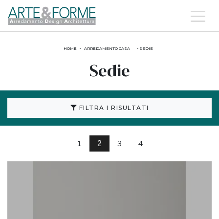
HOME
-
ARREDAMENTO CASA
-
SEDIE
Sedie
FILTRA I RISULTATI
1
3
4
2