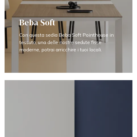
Beba Soft
Con questa sedia Beba Soft Pointhouse in
tessuto, una delle nostre sedute fisse
moderne, potrai arricchire i tuoi locali.