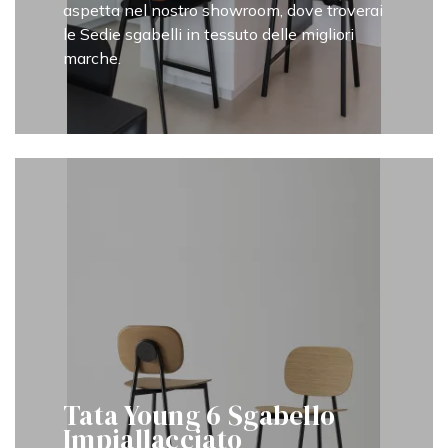
aspetta nel nostro showroom, dove troverai
le Sedie sgabelli in tessuto delle migliori
marche.
Tata Young 6 Sgabello
Impiallacciato