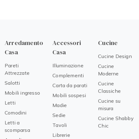
Arredamento
Accessori
Cucine
Casa
Casa
Cucine Design
Pareti
Illuminazione
Cucine
Attrezzate
Moderne
Complementi
Salotti
Cucine
Carta da parati
Classiche
Mobili ingresso
Mobili sospesi
Cucine su
Letti
Madie
misura
Comodini
Sedie
Cucine Shabby
Letti a
Tavoli
Chic
scomparsa
Librerie