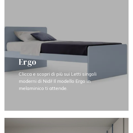
Ergo
Clicca e scopri di più sui Letti singoli
moderni di Nidi! Il modello Ergo in
melaminico ti attende.