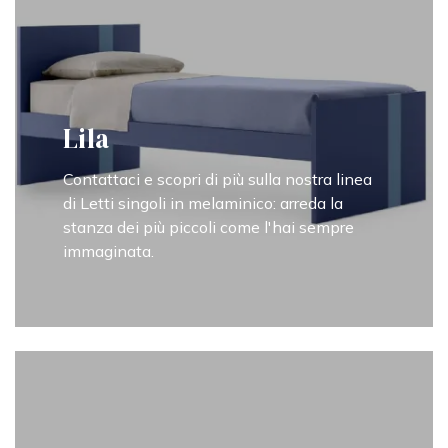
Lila
Contattaci e scopri di più sulla nostra linea
di Letti singoli in melaminico: arreda la
stanza dei più piccoli come l'hai sempre
immaginata.