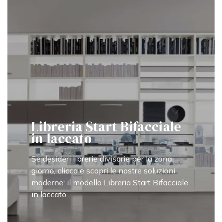
Libreria Start Bifacciale
in laccato
Se desideri librerie divisorie per la zona
giorno, clicca e scopri le nostre soluzioni
moderne: il modello Libreria Start Bifacciale
in laccato ...