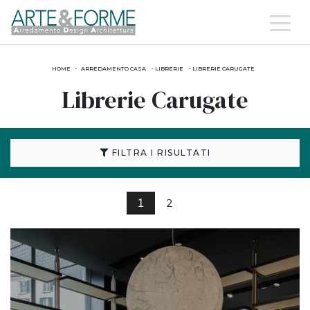
HOME
-
ARREDAMENTO CASA
-
LIBRERIE
-
LIBRERIE CARUGATE
Librerie Carugate
FILTRA I RISULTATI
2
1