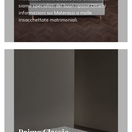
siamo specialisti del buon riposo! Ottieni
informazioni sui Materassi a molle
insacchettate matrimoniali.