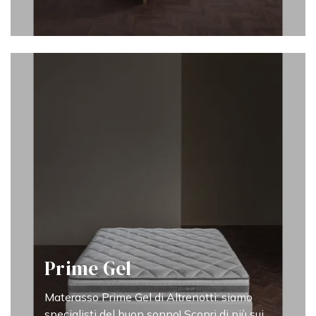
Prime Gel
Materasso Prime Gel di Altrenotti: siamo
specialisti del buon sonno! Scopri di più sui