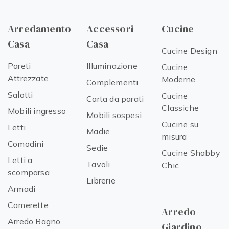
Arredamento
Accessori
Cucine
Casa
Casa
Cucine Design
Pareti
Illuminazione
Cucine
Attrezzate
Moderne
Complementi
Salotti
Cucine
Carta da parati
Classiche
Mobili ingresso
Mobili sospesi
Cucine su
Letti
Madie
misura
Comodini
Sedie
Cucine Shabby
Letti a
Tavoli
Chic
scomparsa
Librerie
Armadi
Camerette
Arredo
Arredo Bagno
Giardino