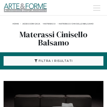
HOME
-
ACCESSORI CASA
-
MATERASSI
-
MATERASSI CINISELLO BALSAMO
Materassi Cinisello
Balsamo
FILTRA I RISULTATI