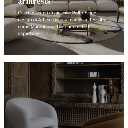
armrests
Clicca e scopri di più sulle Poltroncine
design di Arflex! Diversi modelli in tessuto,
come Marenco without armrests, ti
aspettano.