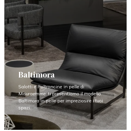
Baltimora
Salotti e Poltroncine in pelle di
Misuraemme: ti presentiamo il modello
Baltimora in pelle per impreziosire i tuoi
spazi.