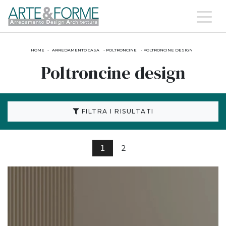
HOME
-
ARREDAMENTO CASA
-
POLTRONCINE
-
POLTRONCINE DESIGN
Poltroncine design
FILTRA I RISULTATI
2
1