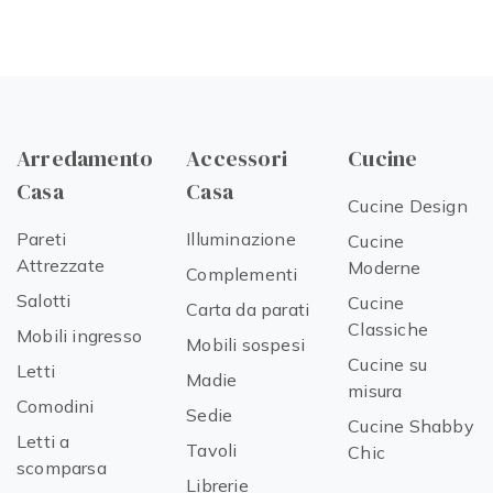
Arredamento
Accessori
Cucine
Casa
Casa
Cucine Design
Pareti
Illuminazione
Cucine
Attrezzate
Moderne
Complementi
Salotti
Cucine
Carta da parati
Classiche
Mobili ingresso
Mobili sospesi
Cucine su
Letti
Madie
misura
Comodini
Sedie
Cucine Shabby
Letti a
Tavoli
Chic
scomparsa
Librerie