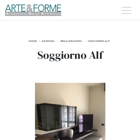
HOME
-
AZIENDA
-
REALIZZAZIONI
-
SOGGIORNO ALF
Soggiorno Alf