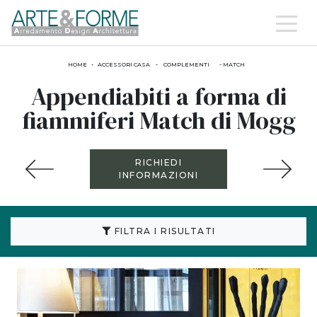
HOME
-
ACCESSORI CASA
-
COMPLEMENTI
-
MATCH
Appendiabiti a forma di
fiammiferi Match di Mogg
RICHIEDI
INFORMAZIONI
FILTRA I RISULTATI