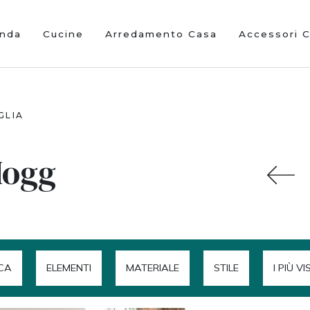
enda
Cucine
Arredamento Casa
Accessori 
GLIA
Mogg
CA
ELEMENTI
MATERIALE
STILE
I PIÙ VI