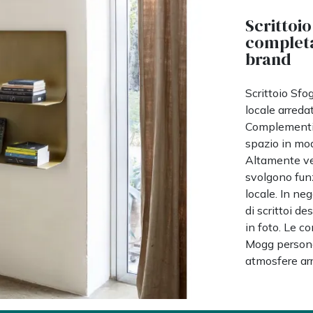
Scrittoio
completa
brand
Scrittoio Sfo
locale arreda
Complementi e
spazio in mod
Altamente ver
svolgono funz
locale. In ne
di scrittoi d
in foto. Le c
Mogg personal
atmosfere arr