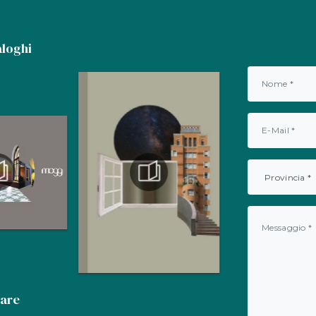
aloghi
gare