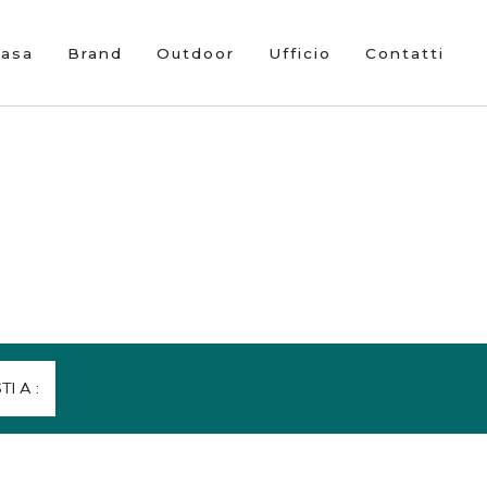
Casa
Brand
Outdoor
Ufficio
Contatti
STI A :