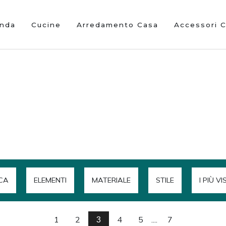
enda
Cucine
Arredamento Casa
Accessori 
CA
ELEMENTI
MATERIALE
STILE
I PIÙ VI
1
2
4
5
....
7
3