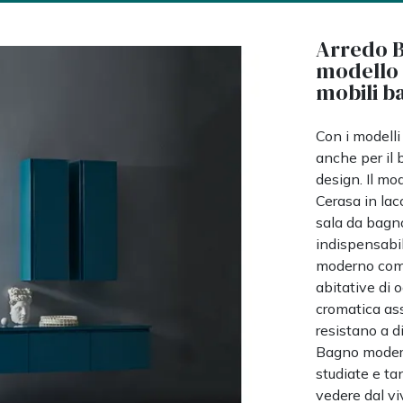
Arredo B
modello i
mobili b
Con i modelli
anche per il 
design. Il m
Cerasa in lac
sala da bagno
indispensabil
moderno come
abitative di o
cromatica ass
resistano a d
Bagno modern
studiate e ta
vedere dal vi