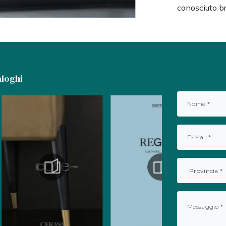
conosciuto br
aloghi