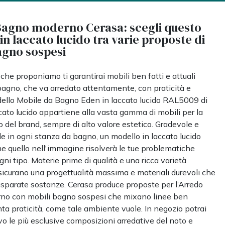
agno moderno Cerasa: scegli questo
n laccato lucido tra varie proposte di
agno sospesi
 che proponiamo ti garantirai mobili ben fatti e attuali
bagno, che va arredato attentamente, con praticità e
odello Mobile da Bagno Eden in laccato lucido RAL5009 di
cato lucido appartiene alla vasta gamma di mobili per la
 del brand, sempre di alto valore estetico. Gradevole e
e in ogni stanza da bagno, un modello in laccato lucido
 quello nell'immagine risolverà le tue problematiche
gni tipo. Materie prime di qualità e una ricca varietà
icurano una progettualità massima e materiali durevoli che
isparate sostanze. Cerasa produce proposte per l’Arredo
o con mobili bagno sospesi che mixano linee ben
nta praticità, come tale ambiente vuole. In negozio potrai
vo le più esclusive composizioni arredative del noto e