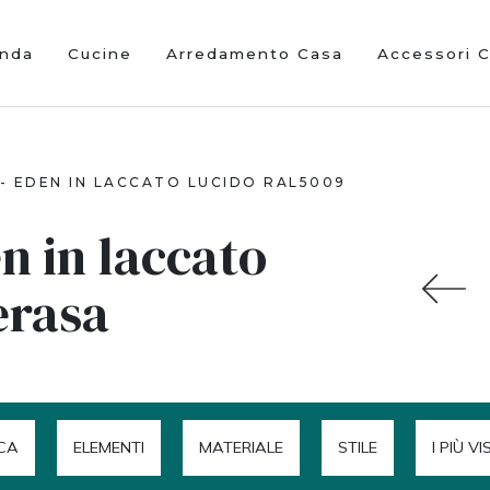
enda
Cucine
Arredamento Casa
Accessori 
-
EDEN IN LACCATO LUCIDO RAL5009
n in laccato
erasa
CA
ELEMENTI
MATERIALE
STILE
I PIÙ VI