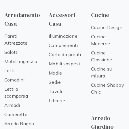
Arredamento
Accessori
Cucine
Casa
Casa
Cucine Design
Pareti
Illuminazione
Cucine
Attrezzate
Moderne
Complementi
Salotti
Cucine
Carta da parati
Classiche
Mobili ingresso
Mobili sospesi
Cucine su
Letti
Madie
misura
Comodini
Sedie
Cucine Shabby
Letti a
Tavoli
Chic
scomparsa
Librerie
Armadi
Camerette
Arredo
Arredo Bagno
Giardino