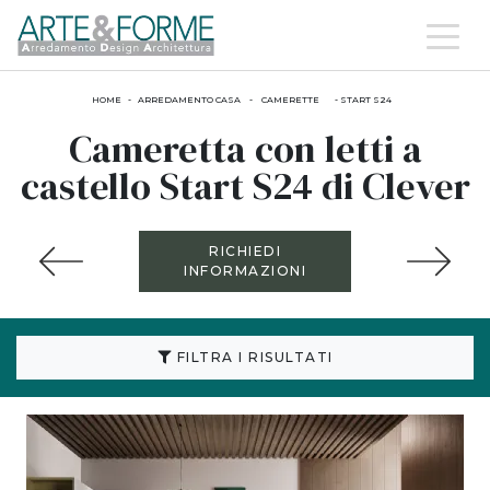
HOME
-
ARREDAMENTO CASA
-
CAMERETTE
-
START S24
Cameretta con letti a
castello Start S24 di Clever
RICHIEDI
INFORMAZIONI
FILTRA I RISULTATI