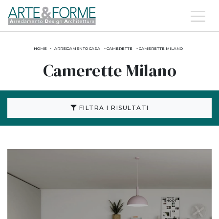
HOME
-
ARREDAMENTO CASA
-
CAMERETTE
-
CAMERETTE MILANO
Camerette Milano
FILTRA I RISULTATI