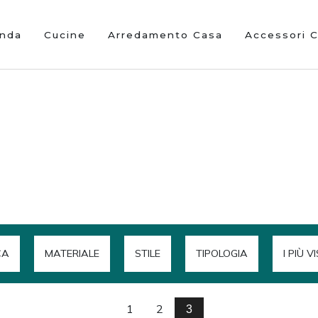
enda
Cucine
Arredamento Casa
Accessori 
CA
MATERIALE
STILE
TIPOLOGIA
I PIÙ VI
1
2
3