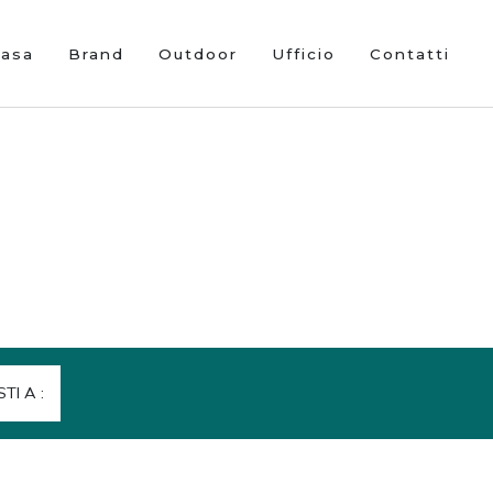
Casa
Brand
Outdoor
Ufficio
Contatti
STI A :