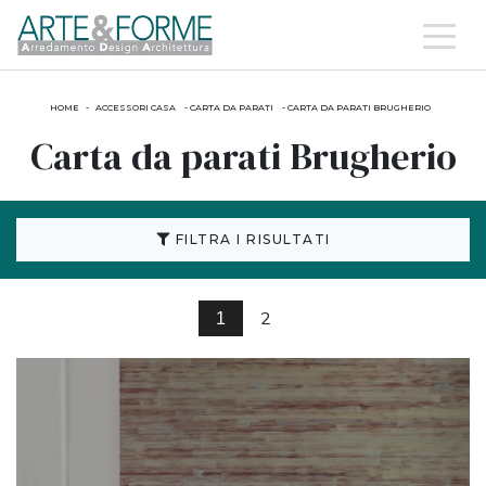
HOME
-
ACCESSORI CASA
-
CARTA DA PARATI
-
CARTA DA PARATI BRUGHERIO
Carta da parati Brugherio
FILTRA I RISULTATI
2
1