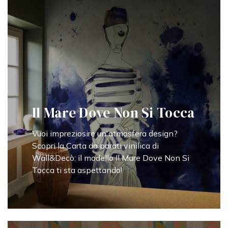
Il Mare Dove Non Si Tocca
Vuoi impreziosire un'atmosfera design?
Scopri la Carta da parati vinilica di
Wall&Decò: il modello Il Mare Dove Non Si
Tocca ti sta aspettando!