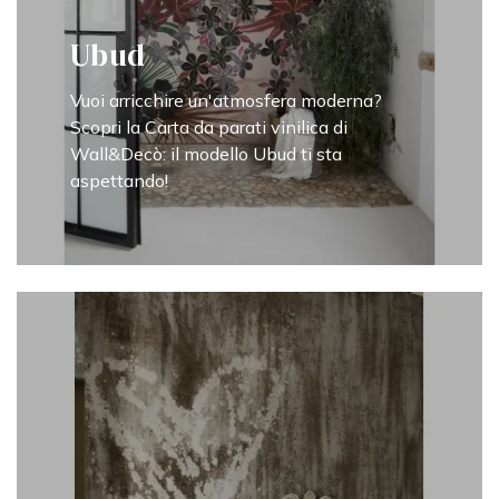
Ubud
Vuoi arricchire un'atmosfera moderna?
Scopri la Carta da parati vinilica di
Wall&Decò: il modello Ubud ti sta
aspettando!