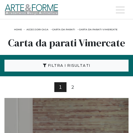
HOME
-
ACCESSORI CASA
-
CARTA DA PARATI
-
CARTA DA PARATI VIMERCATE
Carta da parati Vimercate
FILTRA I RISULTATI
2
1