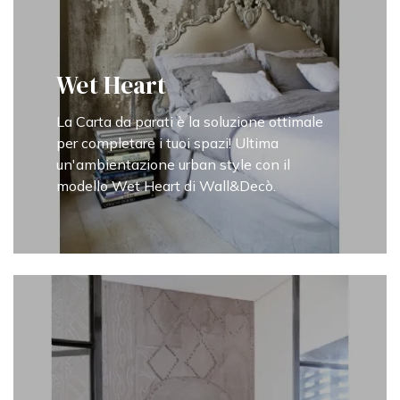
Wet Heart
La Carta da parati è la soluzione ottimale
per completare i tuoi spazi! Ultima
un'ambientazione urban style con il
modello Wet Heart di Wall&Decò.