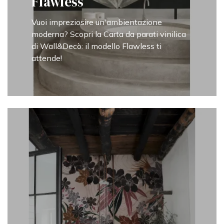
Flawless
Vuoi impreziosire un'ambientazione
moderna? Scopri la Carta da parati vinilica
di Wall&Decò: il modello Flawless ti
attende!