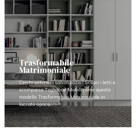
Trasformabile
Matrimoniale
Cerchi soluzioni salvaspazio? Scopri i letti a
scomparsa Tagliabue Mobili come questo
modello Trasformabile Matrimoniale in
laccato opaco.