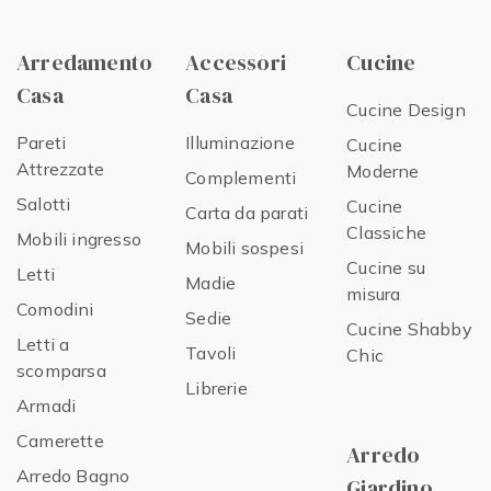
Arredamento
Accessori
Cucine
Casa
Casa
Cucine Design
Pareti
Illuminazione
Cucine
Attrezzate
Moderne
Complementi
Salotti
Cucine
Carta da parati
Classiche
Mobili ingresso
Mobili sospesi
Cucine su
Letti
Madie
misura
Comodini
Sedie
Cucine Shabby
Letti a
Tavoli
Chic
scomparsa
Librerie
Armadi
Camerette
Arredo
Arredo Bagno
Giardino